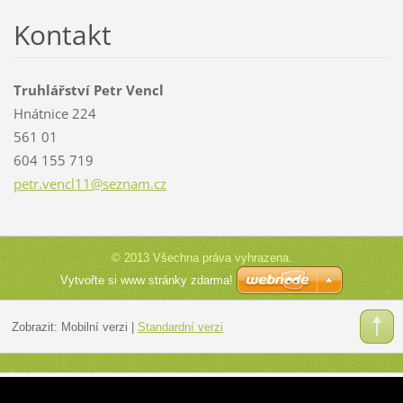
Kontakt
Truhlářství Petr Vencl
Hnátnice 224
561 01
604 155 719
petr.ven
cl11@sez
nam.cz
© 2013 Všechna práva vyhrazena.
Vytvořte si www stránky zdarma!
Zobrazit:
Mobilní verzi
|
Standardní verzi