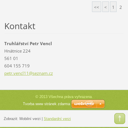
<<
<
1
2
Kontakt
Truhlářství Petr Vencl
Hnátnice 224
561 01
604 155 719
petr.ven
cl11@sez
nam.cz
© 2013 Všechna práva vyhrazena.
Tvorba www stránek zdarma
Zobrazit:
Mobilní verzi
|
Standardní verzi