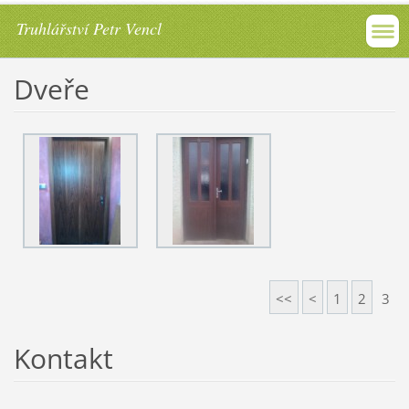
Truhlářství Petr Vencl
Dveře
<<
<
1
2
3
Kontakt