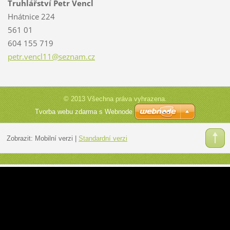
Truhlářství Petr Vencl
Hnátnice 224
561 01
604 155 719
petr.ven
cl11@sez
nam.cz
© 2013 Všechna práva vyhrazena.
Tvorba webu zdarma s Webnode
Zobrazit:
Mobilní verzi
|
Standardní verzi