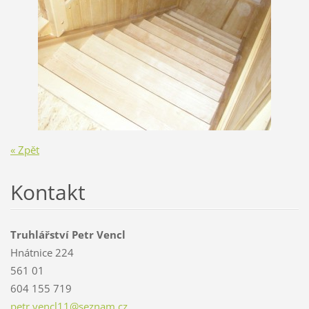
« Zpět
Kontakt
Truhlářství Petr Vencl
Hnátnice 224
561 01
604 155 719
petr.ven
cl11@sez
nam.cz