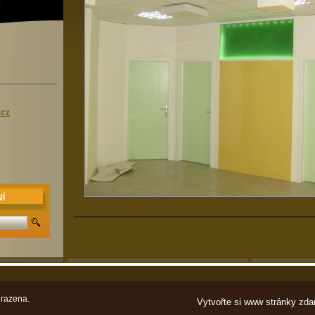
.cz
Í
razena.
Vytvořte si www stránky zda