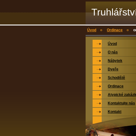
Truhlářstv
Úvod
Ordinace
o
Úvod
O nás
Nábytek
Dveře
Schodiště
Ordinace
Atypické zakáz
Kontaktujte nás
Kontakt