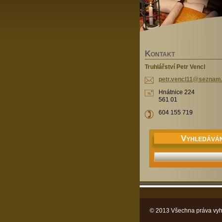
K
ONTAKT
Truhlářství Petr Vencl
petr.ven
cl11@sez
nam
Hnátnice 224
561 01
604 155 719
V
YHLEDÁVÁN
© 2013 Všechna práva vyh