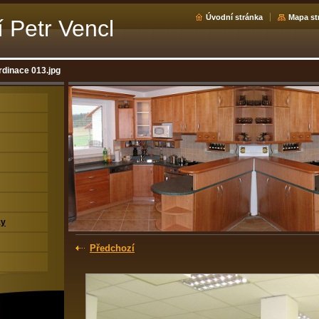
Úvodní stránka
Mapa st
í Petr Vencl
rdinace 013.jpg
ky
Předchozí