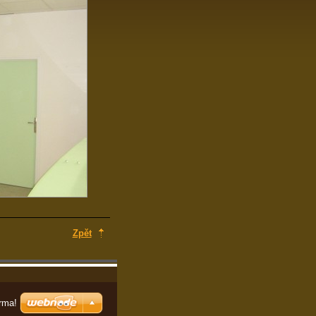
Zpět
rma!