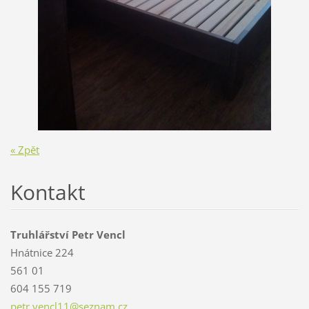
« Zpět
Kontakt
Truhlářství Petr Vencl
Hnátnice 224
561 01
604 155 719
petr.ven
cl11@sez
nam.cz