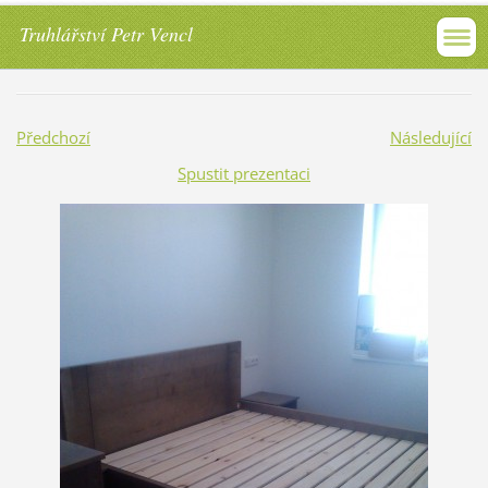
Truhlářství Petr Vencl
Předchozí
Následující
Spustit prezentaci