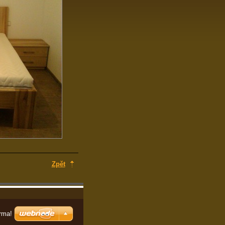
Zpět
rma!