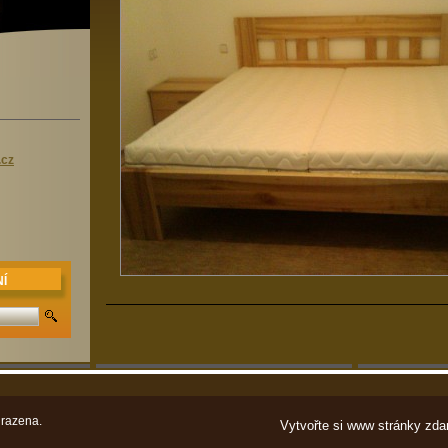
.cz
Í
razena.
Vytvořte si www stránky zda