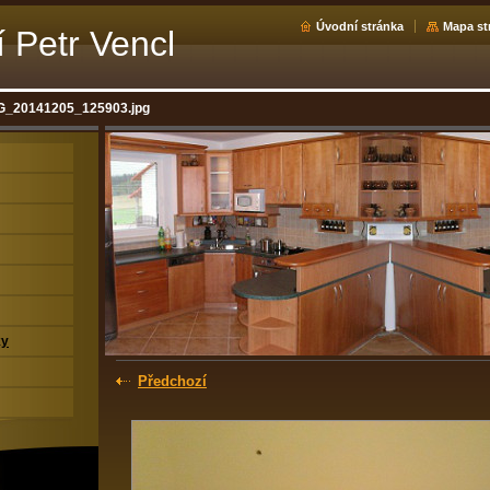
Úvodní stránka
Mapa st
í Petr Vencl
G_20141205_125903.jpg
ky
Předchozí