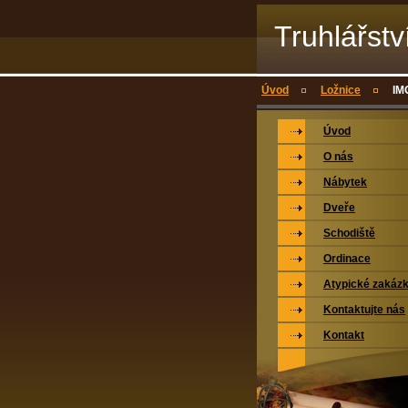
Truhlářstv
Úvod
Ložnice
IM
Úvod
O nás
Nábytek
Dveře
Schodiště
Ordinace
Atypické zakáz
Kontaktujte nás
Kontakt