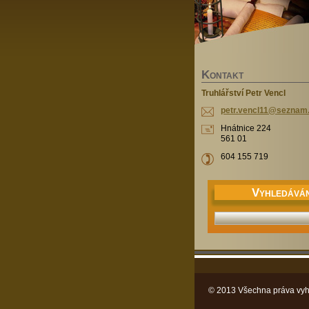
K
ONTAKT
Truhlářství Petr Vencl
petr.ven
cl11@sez
nam
Hnátnice 224
561 01
604 155 719
V
YHLEDÁVÁN
© 2013 Všechna práva vyh