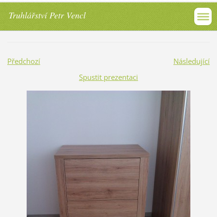
Truhlářství Petr Vencl
Předchozí
Následující
Spustit prezentaci