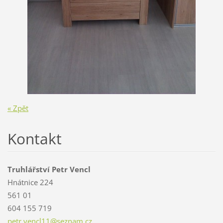
« Zpět
Kontakt
Truhlářství Petr Vencl
Hnátnice 224
561 01
604 155 719
petr.ven
cl11@sez
nam.cz