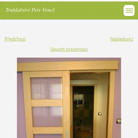
Truhlářství Petr Vencl
Předchozí
Následující
Spustit prezentaci