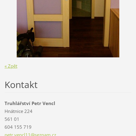
« Zpět
Kontakt
Truhlářství Petr Vencl
Hnátnice 224
561 01
604 155 719
petr.ven
cl11@sez
nam.cz