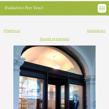
Truhlářství Petr Vencl
Předchozí
Následující
Spustit prezentaci