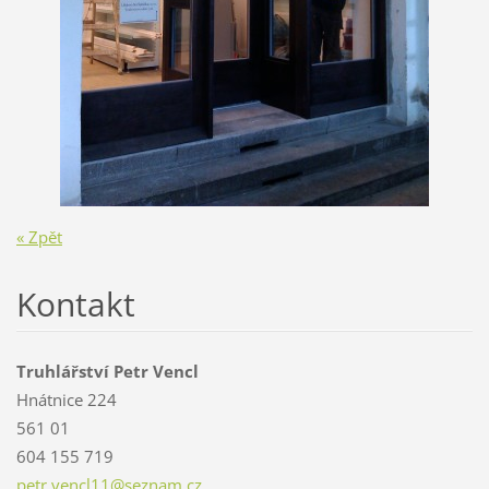
« Zpět
Kontakt
Truhlářství Petr Vencl
Hnátnice 224
561 01
604 155 719
petr.ven
cl11@sez
nam.cz